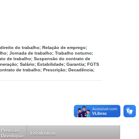
direito do trabalho
;
Relação de emprego
;
lho
;
Jornada de trabalho
;
Trabalho noturno
;
ato de trabalho
;
Suspensão do contrato de
neração
;
Salário
;
Estabilidade
;
Garantia
;
FGTS
ontrato de trabalho
;
Prescrição
;
Decadência
;
Previsão
Localização
Devolução