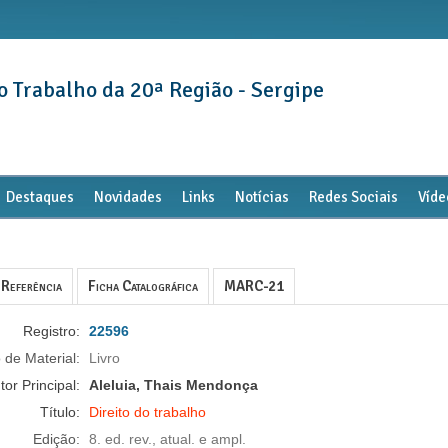
o Trabalho da 20ª Região - Sergipe
Destaques
Novidades
Links
Notícias
Redes Sociais
Víde
Referência
Ficha Catalográfica
MARC-21
Registro:
22596
 de Material:
Livro
tor Principal:
Aleluia, Thais Mendonça
Título:
Direito do trabalho
Edição:
8. ed. rev., atual. e ampl.