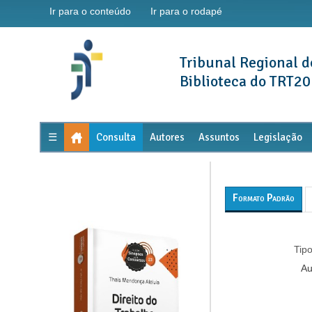
Ir para o conteúdo
Ir para o rodapé
Tribunal Regional d
Biblioteca do TRT20
☰
Consulta
Autores
Assuntos
Legislação
Formato Padrão
Tipo
Au