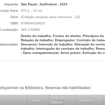
Imprenta:
São Paulo:
JusPodivm
, 2024
crição física:
672 p. ; 23 cm
Série:
(Coleção sinopses para concursos ; 23)
ISBN:
9788544248010
Localização:
349.2 A366d
Direito do trabalho
;
Fontes do direito
;
Princípios do 
Relação de trabalho
;
Empregador
;
Contrato de traba
elacionados:
Descanso
;
Intervalo de trabalho
;
Alteração do contr
trabalho
;
Interrupção do contrato de trabalho
;
Remu
;
Dano extrapatrimonial
;
Aviso prévio
;
Extinção do c
disponível na Biblioteca. Reservas não habilitadas!
Solicitar
Código
Situação
Malote