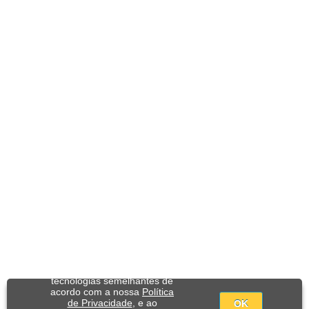
Utilizamos cookies e
tecnologias semelhantes de
acordo com a nossa
Política
de Privacidade
, e ao
OK