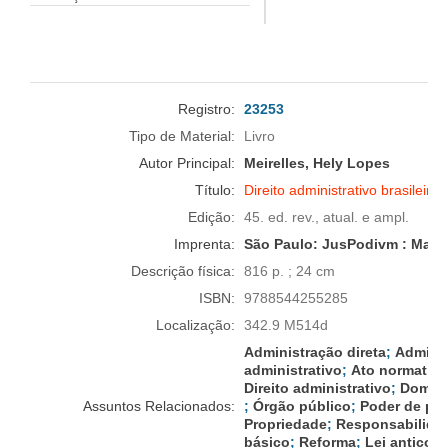
Registro:
23253
Tipo de Material:
Livro
Autor Principal:
Meirelles, Hely Lopes
Título:
Direito administrativo brasileiro
Edição:
45. ed. rev., atual. e ampl.
Imprenta:
São Paulo:
JusPodivm : Malh
Descrição física:
816 p. ; 24 cm
ISBN:
9788544255285
Localização:
342.9 M514d
Administração direta
;
Adminis
administrativo
;
Ato normativo
Direito administrativo
;
Domín
Assuntos Relacionados:
;
Órgão público
;
Poder de pol
Propriedade
;
Responsabilidad
básico
;
Reforma
;
Lei anticor