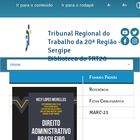
Ir para o conteúdo
Ir para o rodapé
Tribunal Regional do
Trabalho da 20ª Região -
Sergipe
Biblioteca do TRT20
Home
Formato Padrão
Referência
Ficha Catalográfica
MARC-21