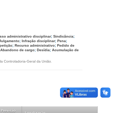
sso administrativo disciplinar
;
Sindicância
;
Julgamento
;
Infração disciplinar
;
Pena
;
 petição
;
Recurso administrativo
;
Pedido de
;
Abandono de cargo
;
Desídia
;
Acumulação de
a Controladoria-Geral da União.
Previsão
Localização