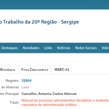
o Trabalho da 20ª Região - Sergipe
Destaques
Novidades
Links
Notícias
Redes Sociais
Víde
Referência
Ficha Catalográfica
MARC-21
Registro:
22604
 de Material:
Livro
tor Principal:
Carvalho, Antonio Carlos Alencar
Manual de processo administrativo disciplinar e sindicânc
Título:
casuística da administração pública