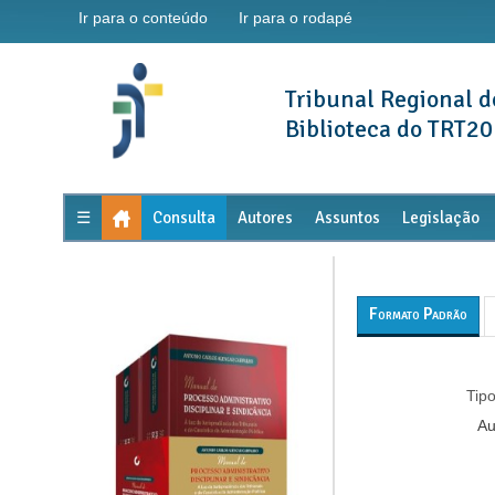
Ir para o conteúdo
Ir para o rodapé
Tribunal Regional d
Biblioteca do TRT20
☰
Consulta
Autores
Assuntos
Legislação
Formato Padrão
Tipo
Au