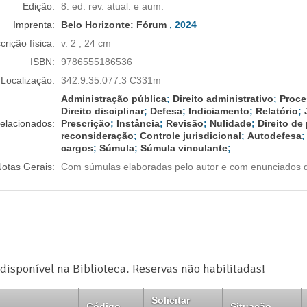
Edição:
8. ed. rev. atual. e aum.
Imprenta:
Belo Horizonte:
Fórum
, 2024
crição física:
v. 2 ; 24 cm
ISBN:
9786555186536
Localização:
342.9:35.077.3 C331m
Administração pública
;
Direito administrativo
;
Proce
Direito disciplinar
;
Defesa
;
Indiciamento
;
Relatório
;
elacionados:
Prescrição
;
Instância
;
Revisão
;
Nulidade
;
Direito de
reconsideração
;
Controle jurisdicional
;
Autodefesa
cargos
;
Súmula
;
Súmula vinculante
;
otas Gerais:
Com súmulas elaboradas pelo autor e com enunciados d
disponível na Biblioteca. Reservas não habilitadas!
Solicitar
Código
Situação